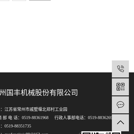
0
州国丰机械股份有限公司
址：江苏省常州市戚墅堰北郑村工业园
销 部 电 话：0519-88361968 行政人事部电话：0519-88362692
0519-88351735