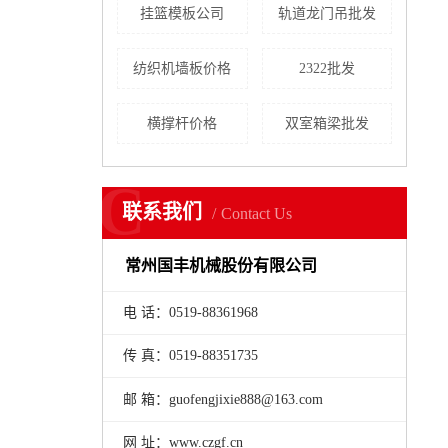
挂篮模板公司
轨道龙门吊批发
纺织机墙板价格
2322批发
横撑杆价格
双室箱梁批发
C
联系我们
Contact Us
常州国丰机械股份有限公司
电 话：0519-88361968
传 真：0519-88351735
邮 箱：guofengjixie888@163.com
网 址：www.czgf.cn