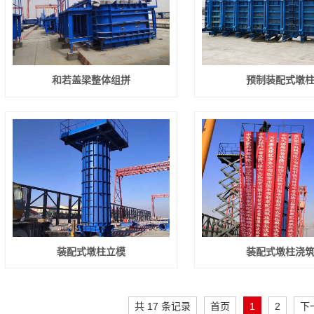
和若盖梁整体组拼
预制装配式墩
装配式墩柱立模
装配式墩柱浇
共 17 条记录
首页
1
2
下