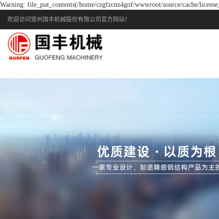
Warning: file_put_contents(/home/czgfzcnz4gof/wwwroot/source/cache/license_
欢迎访问常州国丰机械股份有限公司官方网站！