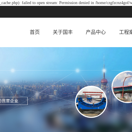
cache.php): failed to open stream: Permission denied in /home/czgfzcnz4gof/
首页
关于国丰
产品中心
工程