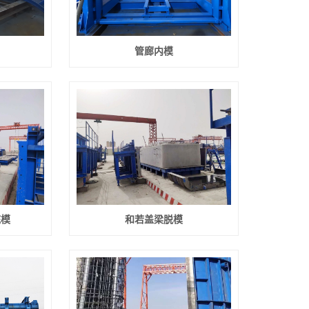
管廊内模
底模
和若盖梁脱模