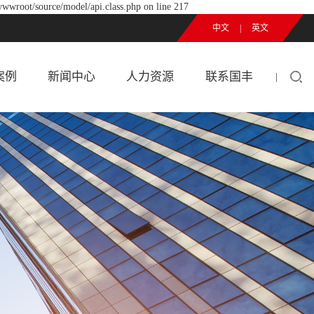
wwwroot/source/model/api.class.php on line 217
中文
|
英文
案例
新闻中心
人力资源
联系国丰