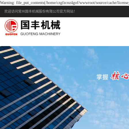
Warning: file_put_contents(/home/czgfzcnz4gof/wwwroot/source/cache/license_
欢迎访问常州国丰机械股份有限公司官方网站！