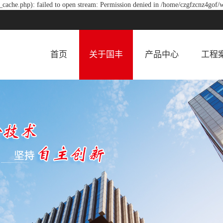
cache.php): failed to open stream: Permission denied in /home/czgfzcnz4gof/
首页
关于国丰
产品中心
工程